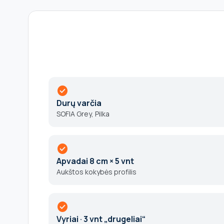
check_circle
Durų varčia
SOFIA Grey, Pilka
check_circle
Apvadai 8 cm × 5 vnt
Aukštos kokybės profilis
check_circle
Vyriai · 3 vnt „drugeliai“