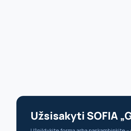
Užsisakyti SOFIA „
Užpildykite formą arba paskambinkite – 