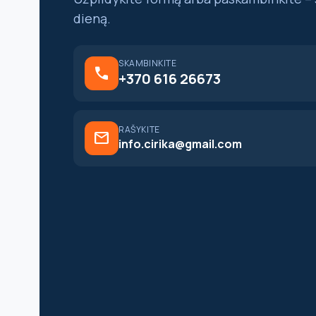
dieną.
SKAMBINKITE
call
+370 616 26673
RAŠYKITE
mail
info.cirika@gmail.com