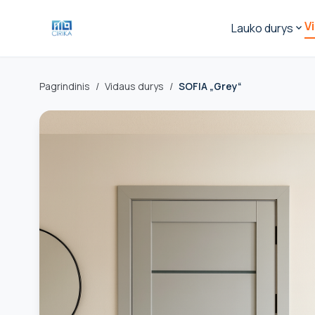
V
Lauko durys
expand_more
Pagrindinis
/
Vidaus durys
/
SOFIA „Grey“