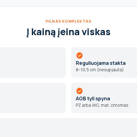
PILNAS KOMPLEKTAS
Į kainą įeina viskas
check_circle
Reguliuojama stakta
8–10,5 cm (nesupjauta)
check_circle
AGB tyli spyna
PZ arba WC, mat. chromas