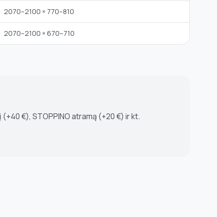
2070–2100 × 770–810
2070–2100 × 670–710
į (+40 €), STOPPINO atramą (+20 €) ir kt.