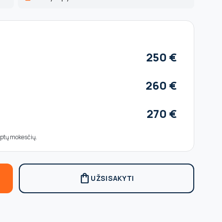
250 €
260 €
270 €
ėptų mokesčių.
shopping_bag
UŽSISAKYTI