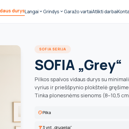
idaus durys
Langai
Grindys
Garažo vartai
Atlikti darbai
Konta
expand_more
expand_more
SOFIA SERIJA
SOFIA „Grey“
Pilkos spalvos vidaus durys su minimali
vyrius ir prieššpynio plokštelė gręši
Tinka plonesnėms sienoms (8–10,5 cm
palette
Pilka
hardware
3 vnt „drugeliai“