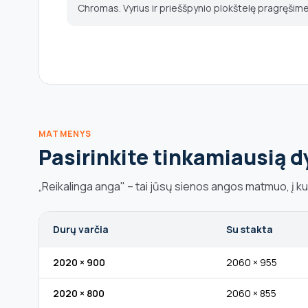
Chromas. Vyrius ir prieššpynio plokštelę pragręši
MATMENYS
Pasirinkite tinkamiausią d
„Reikalinga anga" – tai jūsų sienos angos matmuo, į k
Durų varčia
Su stakta
2020 × 900
2060 × 955
2020 × 800
2060 × 855