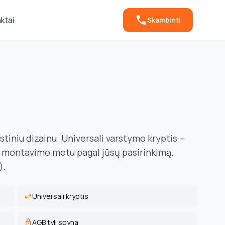
call
ktai
Skambinti
stiniu dizainu. Universali varstymo kryptis –
me montavimo metu pagal jūsų pasirinkimą.
).
swap_horiz
Universali kryptis
lock
AGB tyli spyna