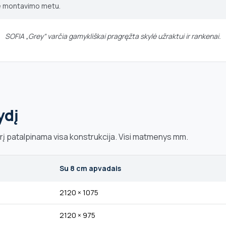
me montavimo metu.
SOFIA „Grey“ varčia gamykliškai pragręžta skylė užraktui ir rankenai.
ydį
urį patalpinama visa konstrukcija. Visi matmenys mm.
Su 8 cm apvadais
2120 × 1075
2120 × 975