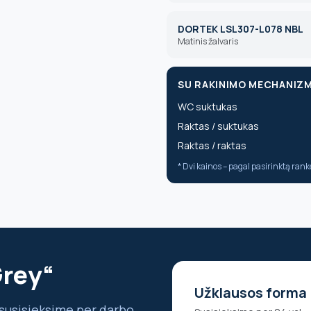
DORTEK LSL307-L078 NBL
Matinis žalvaris
SU RAKINIMO MECHANIZM
WC suktukas
Raktas / suktukas
Raktas / raktas
* Dvi kainos – pagal pasirinktą ran
Grey“
Užklausos forma
susisieksime per darbo