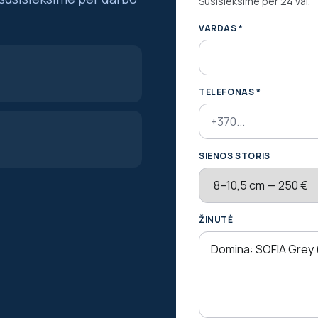
Susisieksime per 24 val.
VARDAS *
TELEFONAS *
SIENOS STORIS
ŽINUTĖ