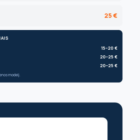
25 €
AIS
15–20 €
20–25 €
20–25 €
kenos modelį.