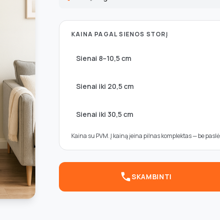
KAINA PAGAL SIENOS STORĮ
Sienai 8–10,5 cm
Sienai iki 20,5 cm
Sienai iki 30,5 cm
Kaina su PVM. Į kainą įeina pilnas komplektas — be pasl
call
SKAMBINTI