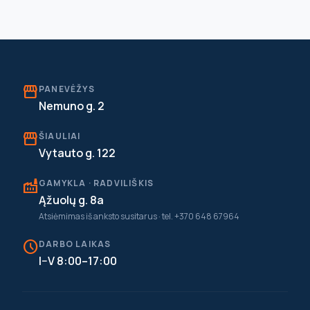
storefront
PANEVĖŽYS
Nemuno g. 2
storefront
ŠIAULIAI
Vytauto g. 122
factory
GAMYKLA · RADVILIŠKIS
Ąžuolų g. 8a
Atsiėmimas iš anksto susitarus · tel. +370 648 67964
schedule
DARBO LAIKAS
I–V 8:00–17:00