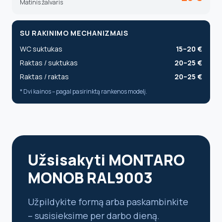
Matinis žalvaris
SU RAKINIMO MECHANIZMAIS
WC suktukas
15–20 €
Raktas / suktukas
20–25 €
Raktas / raktas
20–25 €
* Dvi kainos – pagal pasirinktą rankenos modelį.
Užsisakyti MONTARO
MONOB RAL9003
Užpildykite formą arba paskambinkite
– susisieksime per darbo dieną.