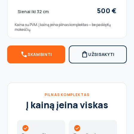
500 €
Sienai iki 32 cm
Kaina su PVM. Į kainą įeina pilnas komplektas — be paslėptų
mokesčių.
call
shopping_bag
SKAMBINTI
UŽSISAKYTI
PILNAS KOMPLEKTAS
Į kainą įeina viskas
check_circle
check_circle