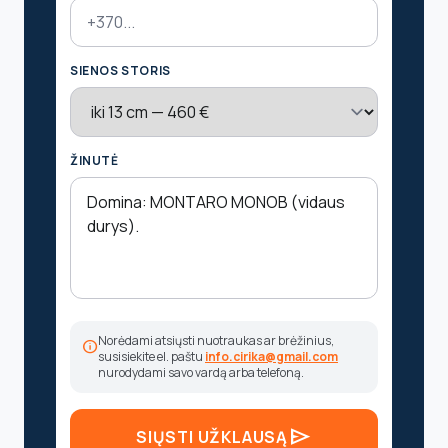
SIENOS STORIS
ŽINUTĖ
Norėdami atsiųsti nuotraukas ar brėžinius,
info
susisiekite el. paštu
info.cirika@gmail.com
nurodydami savo vardą arba telefoną.
send
SIŲSTI UŽKLAUSĄ