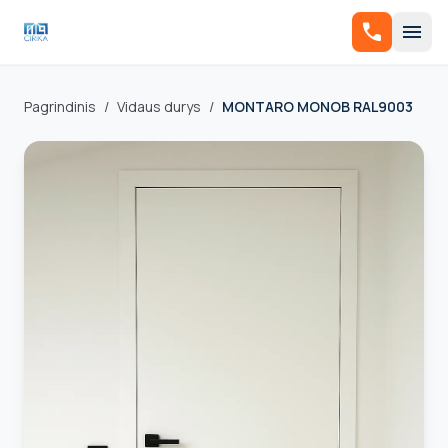
call
menu
Pagrindinis
/
Vidaus durys
/
MONTARO MONOB RAL9003