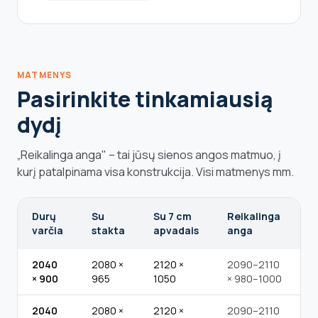
MATMENYS
Pasirinkite tinkamiausią
dydį
„Reikalinga anga" – tai jūsų sienos angos matmuo, į
kurį patalpinama visa konstrukcija. Visi matmenys mm.
Durų
Su
Su 7 cm
Reikalinga
varčia
stakta
apvadais
anga
2040
2080 ×
2120 ×
2090–2110
× 900
965
1050
× 980–1000
2040
2080 ×
2120 ×
2090–2110