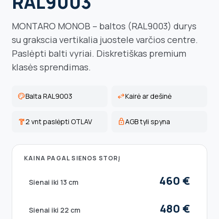
RAL9003
MONTARO MONOB – baltos (RAL9003) durys
su grakscia vertikalia juostele varčios centre.
Paslėpti balti vyriai. Diskretiškas premium
klasės sprendimas.
palette
Balta RAL9003
swap_horiz
Kairė ar dešinė
hardware
2 vnt paslėpti OTLAV
lock
AGB tyli spyna
KAINA PAGAL SIENOS STORĮ
460 €
Sienai iki 13 cm
480 €
Sienai iki 22 cm