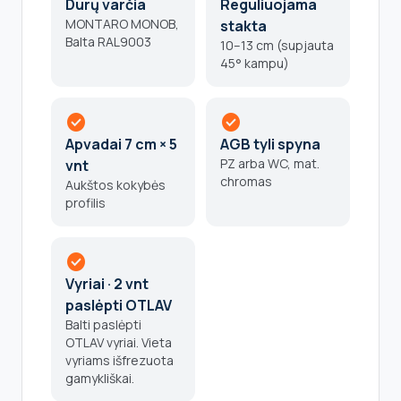
Durų varčia
Reguliuojama
MONTARO MONOB,
stakta
Balta RAL9003
10–13 cm (supjauta
45° kampu)
check_circle
check_circle
Apvadai 7 cm × 5
AGB tyli spyna
PZ arba WC, mat.
vnt
chromas
Aukštos kokybės
profilis
check_circle
Vyriai · 2 vnt
paslėpti OTLAV
Balti paslėpti
OTLAV vyriai. Vieta
vyriams išfrezuota
gamykliškai.