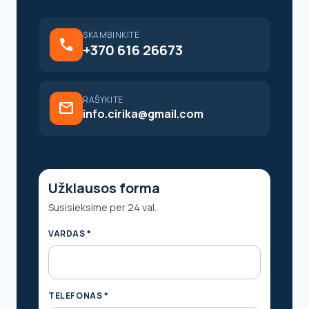
SKAMBINKITE
call
+370 616 26673
RAŠYKITE
mail
info.cirika@gmail.com
Užklausos forma
Susisieksime per 24 val.
VARDAS *
TELEFONAS *