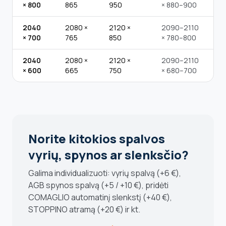
× 800
865
950
× 880–900
2040
2080 ×
2120 ×
2090–2110
× 700
765
850
× 780–800
2040
2080 ×
2120 ×
2090–2110
× 600
665
750
× 680–700
Norite kitokios spalvos
vyrių, spynos ar slenksčio?
Galima individualizuoti: vyrių spalvą (+6 €),
AGB spynos spalvą (+5 / +10 €), pridėti
COMAGLIO automatinį slenkstį (+40 €),
STOPPINO atramą (+20 €) ir kt.