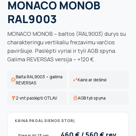
MONACO MONOB
RAL9003
MONACO MONOB – baltos (RAL9003) durys su
charakteringu vertikaliu frezavimu varčios
paviršiuje. Paslėpti vyriai ir tyli AGB spyna.
Galima REVERSAS versija – +120 €.
Balta RAL9003 • galima
palette
swap_horiz
Kairė ar dešinė
REVERSAS
hardware
2 vnt paslėpti OTLAV
lock
AGB tyli spyna
KAINA PAGAL SIENOS STORĮ
460 € / 560 € rev.
Sienai iki 13 cm