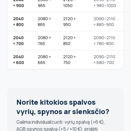
× 900
965
1050
× 980–1000
2040
2080 ×
2120 ×
2090–2110
× 800
865
950
× 880–900
2040
2080 ×
2120 ×
2090–2110
× 700
765
850
× 780–800
2040
2080 ×
2120 ×
2090–2110
× 600
665
750
× 680–700
Norite kitokios spalvos
vyrių, spynos ar slenksčio?
Galima individualizuoti: vyrių spalvą (+6 €),
AGB spynos spalvą (+5 / +10 €), pridėti