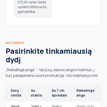
OTLAV vyriai. Vieta
vyriams išfrezuota
gamykliškai.
MATMENYS
Pasirinkite tinkamiausią
dydį
„Reikalinga anga" – tai jūsų sienos angos matmuo, į
kurį patalpinama visa konstrukcija. Visi matmenys mm.
Durų
Su
Su 7 cm
Reikalinga
varčia
stakta
apvadais
anga
2040
2080 ×
2120 ×
2090–2110