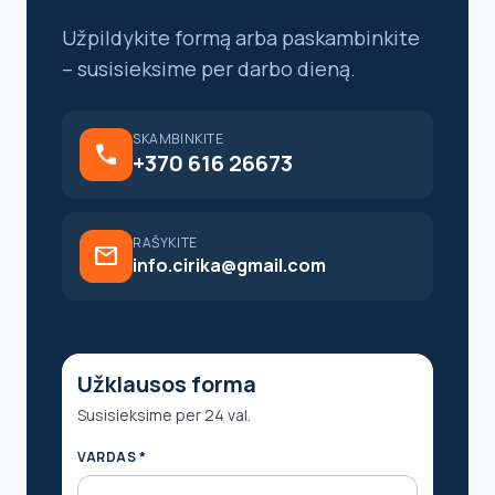
Užpildykite formą arba paskambinkite
– susisieksime per darbo dieną.
SKAMBINKITE
call
+370 616 26673
RAŠYKITE
mail
info.cirika@gmail.com
Užklausos forma
Susisieksime per 24 val.
VARDAS *