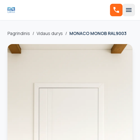
call
menu
Pagrindinis
/
Vidaus durys
/
MONACO MONOB RAL9003