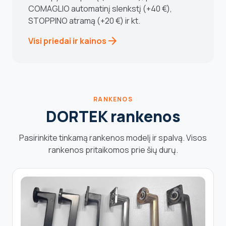
COMAGLIO automatinį slenkstį (+40 €),
STOPPINO atramą (+20 €) ir kt.
arrow_forward
Visi priedai ir kainos
RANKENOS
DORTEK rankenos
Pasirinkite tinkamą rankenos modelį ir spalvą. Visos
rankenos pritaikomos prie šių durų.