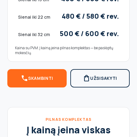
480 € / 580 € rev.
Sienai iki 22 cm
500 € / 600 € rev.
Sienai iki 32 cm
Kaina su PVM. Į kainą įeina pilnas komplektas — be paslėptų
mokesčių.
call
shopping_bag
SKAMBINTI
UŽSISAKYTI
PILNAS KOMPLEKTAS
Į kainą įeina viskas