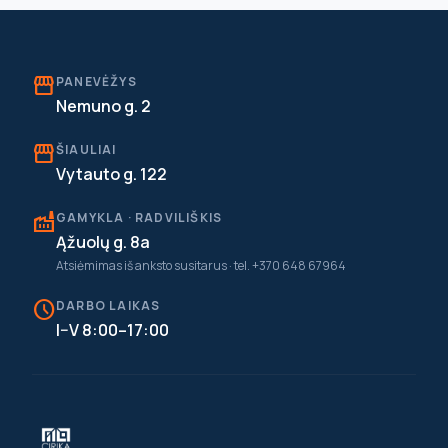
storefront
PANEVĖŽYS
Nemuno g. 2
storefront
ŠIAULIAI
Vytauto g. 122
factory
GAMYKLA · RADVILIŠKIS
Ąžuolų g. 8a
Atsiėmimas iš anksto susitarus · tel. +370 648 67964
schedule
DARBO LAIKAS
I–V 8:00–17:00