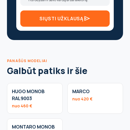
send
SIŲSTI UŽKLAUSĄ
PANAŠŪS MODELIAI
Galbūt patiks ir šie
HUGO MONOB
MARCO
RAL9003
nuo 420 €
nuo 460 €
MONTARO MONOB