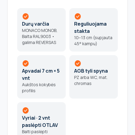
check_circle
check_circle
Durų varčia
Reguliuojama
MONACO MONOB,
stakta
Balta RAL9003 •
10–13 cm (supjauta
galima REVERSAS
45° kampu)
check_circle
check_circle
Apvadai 7 cm × 5
AGB tyli spyna
PZ arba WC, mat.
vnt
chromas
Aukštos kokybės
profilis
check_circle
Vyriai · 2 vnt
paslėpti OTLAV
Balti paslėpti