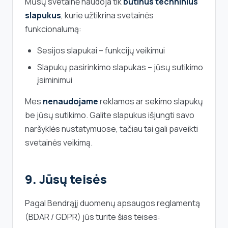
Mūsų svetainė naudoja tik
būtinus techninius
slapukus
, kurie užtikrina svetainės
funkcionalumą:
Sesijos slapukai – funkcijų veikimui
Slapukų pasirinkimo slapukas – jūsų sutikimo
įsiminimui
Mes
nenaudojame
reklamos ar sekimo slapukų
be jūsų sutikimo. Galite slapukus išjungti savo
naršyklės nustatymuose, tačiau tai gali paveikti
svetainės veikimą.
9. Jūsų teisės
Pagal Bendrąjį duomenų apsaugos reglamentą
(BDAR / GDPR) jūs turite šias teises: