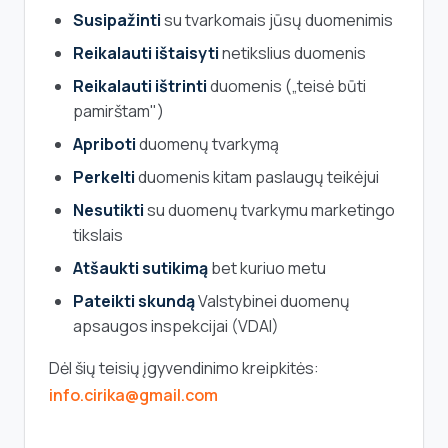
Susipažinti
su tvarkomais jūsų duomenimis
Reikalauti ištaisyti
netikslius duomenis
Reikalauti ištrinti
duomenis („teisė būti
pamirštam")
Apriboti
duomenų tvarkymą
Perkelti
duomenis kitam paslaugų teikėjui
Nesutikti
su duomenų tvarkymu marketingo
tikslais
Atšaukti sutikimą
bet kuriuo metu
Pateikti skundą
Valstybinei duomenų
apsaugos inspekcijai (VDAI)
Dėl šių teisių įgyvendinimo kreipkitės:
info.cirika@gmail.com