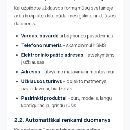
Kai užpildote užklausos formą mūsų svetainėje
arba kreipiatės kitu būdu, mes galime rinkti šiuos
duomenis:
Vardas, pavardė
arba įmonės pavadinimas
Telefono numeris
– skambinimui ir SMS
Elektroninio pašto adresas
– atsakymams
į užklausas
Adresas
– atvykimo matavimui ir montavimui
Užklausos turinys
– objekto matmenys,
pageidavimai, biudžetas
Pasirinkti produktai
– durų modelis, langų
konfigūracija, grindų rūšis
2.2. Automatiškai renkami duomenys