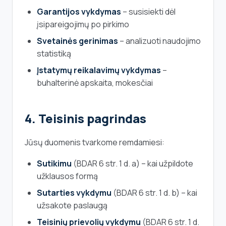
Garantijos vykdymas
– susisiekti dėl
įsipareigojimų po pirkimo
Svetainės gerinimas
– analizuoti naudojimo
statistiką
Įstatymų reikalavimų vykdymas
–
buhalterinė apskaita, mokesčiai
4. Teisinis pagrindas
Jūsų duomenis tvarkome remdamiesi:
Sutikimu
(BDAR 6 str. 1 d. a) – kai užpildote
užklausos formą
Sutarties vykdymu
(BDAR 6 str. 1 d. b) – kai
užsakote paslaugą
Teisinių prievolių vykdymu
(BDAR 6 str. 1 d.