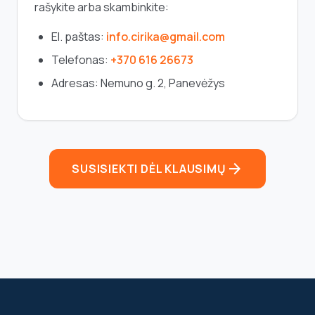
rašykite arba skambinkite:
El. paštas:
info.cirika@gmail.com
Telefonas:
+370 616 26673
Adresas: Nemuno g. 2, Panevėžys
arrow_forward
SUSISIEKTI DĖL KLAUSIMŲ