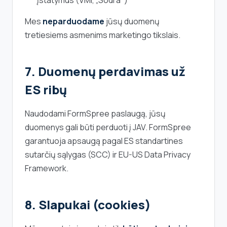
įstatymus (VMI, „Sodra")
Mes
neparduodame
jūsų duomenų
tretiesiems asmenims marketingo tikslais.
7. Duomenų perdavimas už
ES ribų
Naudodami FormSpree paslaugą, jūsų
duomenys gali būti perduoti į JAV. FormSpree
garantuoja apsaugą pagal ES standartines
sutarčių sąlygas (SCC) ir EU-US Data Privacy
Framework.
8. Slapukai (cookies)