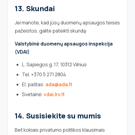
13. Skundai
Jei manote, kad jūsų duomenų apsaugos teisės
pažeistos, galite pateikti skundą:
Valstybinė duomenų apsaugos inspekcija
(VDAI)
L. Sapiegos g. 17, 10312 Vilnius
Tel. +370 5 271 2804
El. paštas:
ada@ada.lt
Svetainė:
vdai.lrv.lt
14. Susisiekite su mumis
Bet kokiais privatumo politikos klausimais