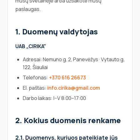
mūsų svetainėje arba užsakote mūsų
paslaugas.
1. Duomenų valdytojas
UAB „CIRIKA"
Adresai: Nemuno g. 2, Panevėžys · Vytauto g.
122, Šiauliai
Telefonas:
+370 616 26673
El. paštas:
info.cirika@gmail.com
Darbo laikas: I–V 8:00–17:00
2. Kokius duomenis renkame
2.1. Duomenys, kuriuos pateikiate jūs