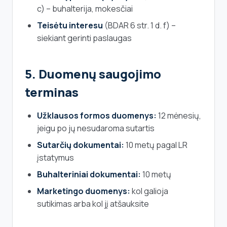
c) – buhalterija, mokesčiai
Teisėtu interesu
(BDAR 6 str. 1 d. f) –
siekiant gerinti paslaugas
5. Duomenų saugojimo
terminas
Užklausos formos duomenys:
12 mėnesių,
jeigu po jų nesudaroma sutartis
Sutarčių dokumentai:
10 metų pagal LR
įstatymus
Buhalteriniai dokumentai:
10 metų
Marketingo duomenys:
kol galioja
sutikimas arba kol jį atšauksite