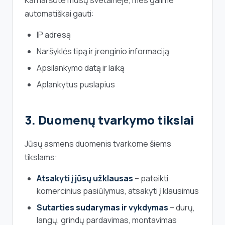
Kai naršote mūsų svetainėje, mes galime
automatiškai gauti:
IP adresą
Naršyklės tipą ir įrenginio informaciją
Apsilankymo datą ir laiką
Aplankytus puslapius
3. Duomenų tvarkymo tikslai
Jūsų asmens duomenis tvarkome šiems
tikslams:
Atsakyti į jūsų užklausas
– pateikti
komercinius pasiūlymus, atsakyti į klausimus
Sutarties sudarymas ir vykdymas
– durų,
langų, grindų pardavimas, montavimas