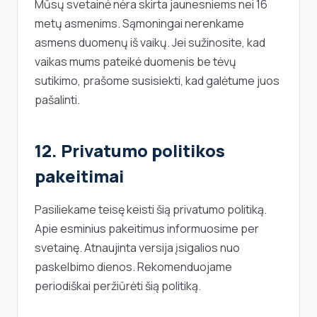
Mūsų svetainė nėra skirta jaunesniems nei 16
metų asmenims. Sąmoningai nerenkame
asmens duomenų iš vaikų. Jei sužinosite, kad
vaikas mums pateikė duomenis be tėvų
sutikimo, prašome susisiekti, kad galėtume juos
pašalinti.
12. Privatumo politikos
pakeitimai
Pasiliekame teisę keisti šią privatumo politiką.
Apie esminius pakeitimus informuosime per
svetainę. Atnaujinta versija įsigalios nuo
paskelbimo dienos. Rekomenduojame
periodiškai peržiūrėti šią politiką.