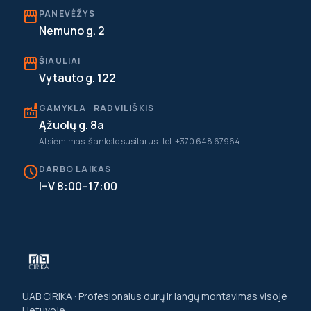
storefront
PANEVĖŽYS
Nemuno g. 2
storefront
ŠIAULIAI
Vytauto g. 122
factory
GAMYKLA · RADVILIŠKIS
Ąžuolų g. 8a
Atsiėmimas iš anksto susitarus · tel. +370 648 67964
schedule
DARBO LAIKAS
I–V 8:00–17:00
UAB CIRIKA · Profesionalus durų ir langų montavimas visoje
Lietuvoje.