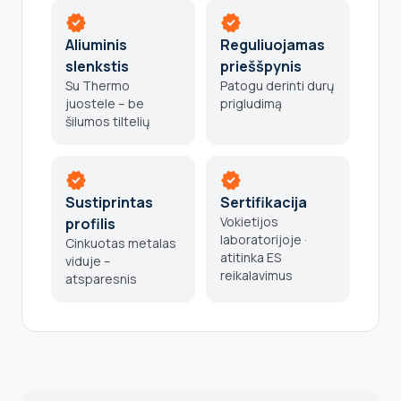
verified
verified
Aliuminis
Reguliuojamas
slenkstis
prieššpynis
Su Thermo
Patogu derinti durų
juostele – be
prigludimą
šilumos tiltelių
verified
verified
Sustiprintas
Sertifikacija
Vokietijos
profilis
laboratorijoje ·
Cinkuotas metalas
atitinka ES
viduje –
reikalavimus
atsparesnis