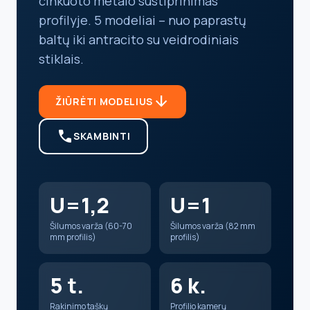
cinkuoto metalo sustiprinimas
profilyje. 5 modeliai – nuo paprastų
baltų iki antracito su veidrodiniais
stiklais.
arrow_downward
ŽIŪRĖTI MODELIUS
call
SKAMBINTI
U=1,2
U=1
Šilumos varža (60-70
Šilumos varža (82 mm
mm profilis)
profilis)
5 t.
6 k.
Rakinimo taškų
Profilio kamerų