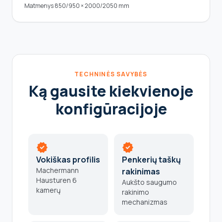
Matmenys 850/950 × 2000/2050 mm
TECHNINĖS SAVYBĖS
Ką gausite kiekvienoje
konfigūracijoje
verified
verified
Vokiškas profilis
Penkerių taškų
Machermann
rakinimas
Hausturen 6
Aukšto saugumo
kamerų
rakinimo
mechanizmas