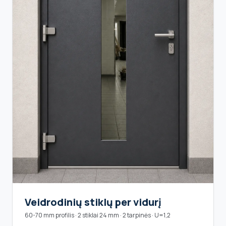
Veidrodinių stiklų per vidurį
60-70 mm profilis · 2 stiklai 24 mm · 2 tarpinės · U=1,2