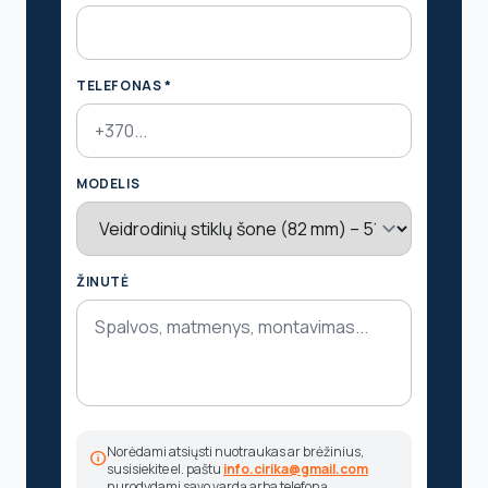
TELEFONAS *
MODELIS
ŽINUTĖ
Norėdami atsiųsti nuotraukas ar brėžinius,
info
susisiekite el. paštu
info.cirika@gmail.com
nurodydami savo vardą arba telefoną.