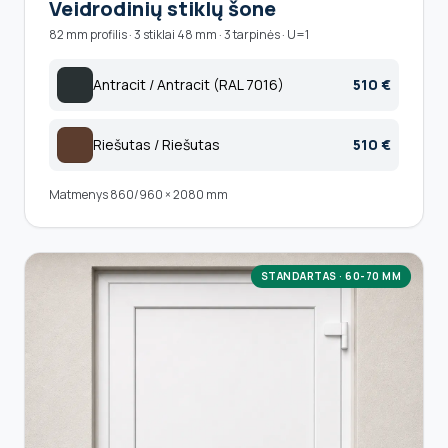
Veidrodinių stiklų šone
82 mm profilis · 3 stiklai 48 mm · 3 tarpinės · U=1
Antracit / Antracit (RAL 7016)
510 €
Riešutas / Riešutas
510 €
Matmenys 860/960 × 2080 mm
STANDARTAS · 60-70 MM