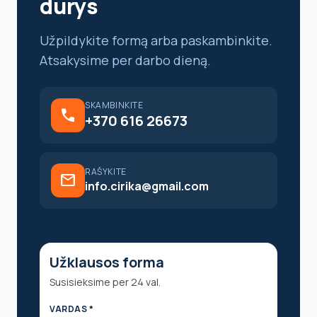
durys
Užpildykite formą arba paskambinkite.
Atsakysime per darbo dieną.
SKAMBINKITE
call
+370 616 26673
RAŠYKITE
mail
info.cirika@gmail.com
Užklausos forma
Susisieksime per 24 val.
VARDAS *