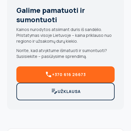
Galime pamatuoti ir
sumontuoti
Kainos nurodytos atsiimant duris iš sandėlio.
Pristatymas visoje Lietuvoje – kaina priklauso nuo
regiono ir užsakomų durų kiekio.
Norite, kad atvyktume išmatuoti ir sumontuoti?
Susisiekite – pasiūlysime sprendimą.
call
+370 616 26673
edit_note
UŽKLAUSA