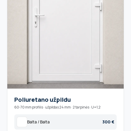
Poliuretano užpildu
60-70 mm profilis · užpildas 24 mm · 2 tarpinės · U=1,2
Balta / Balta
300 €