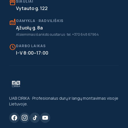
storefront
ŠIAULIAI
Vytauto g. 122
factory
GAMYKLA · RADVILIŠKIS
Ąžuolų g. 8a
Atsiėmimas iš anksto susitarus · tel. +370 648 67964
schedule
DARBO LAIKAS
I–V 8:00–17:00
UAB CIRIKA · Profesionalus durų ir langų montavimas visoje
Lietuvoje.