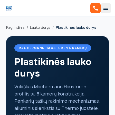
call
menu
Pagrindinis
/
Lauko durys
/
Plastikinės lauko durys
MACHERMANN HAUSTUREN 6 KAMERŲ
Plastikinės lauko
durys
Vokiškas Machermann Hausturen
profilis su 6 kamerų konstrukcija.
Penkerių taškų rakinimo mechanizmas,
aliuminis slenkstis su Thermo juostele,