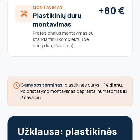
+80 €
MONTAVIMAS
handyman
Plastikinių durų
montavimas
Profesionalus montavimas su
standartiniu komplektu (be
senų durų išvežimo).
schedule
Gamybos terminas:
plastikinės durys –
14 dienų
.
Po pristatymo montavimas paprastai numatomas iki
2 savaičių.
Užklausa: plastikinės