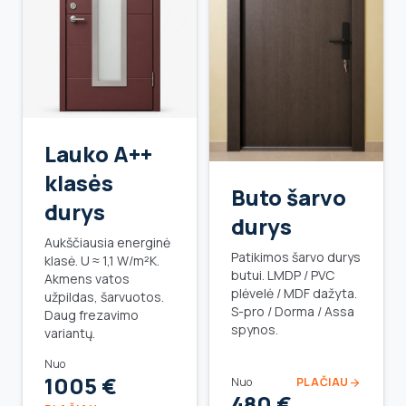
Lauko A++
klasės
Buto šarvo
durys
durys
Aukščiausia energinė
Patikimos šarvo durys
klasė. U ≈ 1,1 W/m²K.
butui. LMDP / PVC
Akmens vatos
plėvelė / MDF dažyta.
užpildas, šarvuotos.
S-pro / Dorma / Assa
Daug frezavimo
spynos.
variantų.
Nuo
1005 €
Nuo
PLAČIAU
arrow_forward
480 €