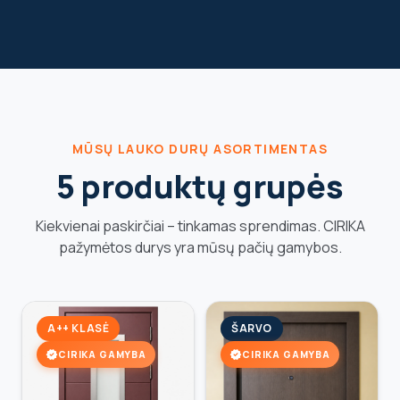
MŪSŲ LAUKO DURŲ ASORTIMENTAS
5 produktų grupės
Kiekvienai paskirčiai – tinkamas sprendimas. CIRIKA
pažymėtos durys yra mūsų pačių gamybos.
A++ KLASĖ
ŠARVO
verified
verified
CIRIKA GAMYBA
CIRIKA GAMYBA