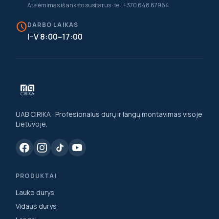
Atsiėmimas iš anksto susitarus · tel. +370 648 67964
schedule
DARBO LAIKAS
I–V 8:00–17:00
UAB CIRIKA · Profesionalus durų ir langų montavimas visoje
Lietuvoje.
PRODUKTAI
Lauko durys
Vidaus durys