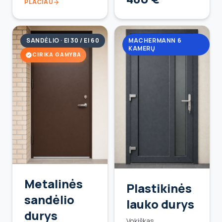
PLAČIAU
arrow_forward
SANDĖLIO · EI 30 / EI 60
MACHERMANN 6
KAMERŲ
verified
CIRIKA GAMYBA
Metalinės
Plastikinės
sandėlio
lauko durys
durys
Vokiškas