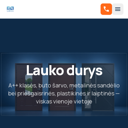
call
menu
Lauko durys
A++ klasės, buto šarvo, metalinės sandėlio
bei priešgaisrinės, plastikinės ir laiptinės —
viskas vienoje vietoje