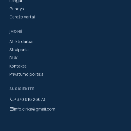
Langai
Grindys
Garažo vartai
ĮMONĖ
Atlikti darbai
Straipsniai
DUK
Kontaktai
Privatumo politika
SUSISIEKITE
call
+370 616 26673
mail
info.cirika@gmail.com