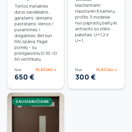
Machermann
Tvirtos metalinės
Hausturen 6 kamerų
durys sandėliams,
profilis. 5 modeliai:
garažams, ūkiniams
nuo paprastų baltų iki
pastatams. Vienos /
antracito su stiklo
pusantrinės /
paketais. U=1,2 ir
dvigubinės. Bet kuri
U=1.
RAL spalva. Pagal
poreikį – su
priešgaisriniu EI 30 / EI
60 sertifikatu.
Nuo
PLAČIAU
Nuo
PLAČIAU
arrow_forward
arrow_forward
650 €
300 €
DAUGIABUČIAMS