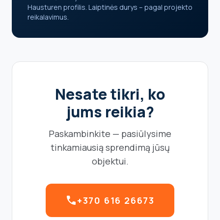
Hausturen profilis. Laiptinės durys – pagal projekto
reikalavimus.
Nesate tikri, ko
jums reikia?
Paskambinkite — pasiūlysime
tinkamiausią sprendimą jūsų
objektui.
call
+370 616 26673