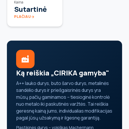
Kaina
Sutartinė
PLAČIAU
arrow_forward
factory
Ką reiškia „CIRIKA gamyba"
A++ lauko durys, buto šarvo durys, metalinės
sandėlio durys ir priešgaisrinės durys yra
mūsų pačių gaminamos – tiesioginė kontrolė
nuo metalo iki paskutinės varžtės. Tai reiškia
geresnę kainą jums, individualias modifikacijas
pagal jūsų užsakymą ir ilgesnę garantiją.
Plastikinės durys – vokiškas Machermann