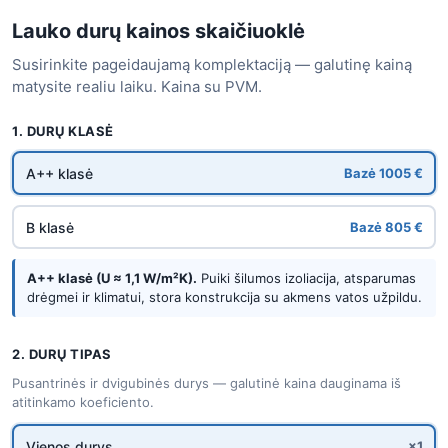
Lauko durų kainos skaičiuoklė
Susirinkite pageidaujamą komplektaciją — galutinę kainą
matysite realiu laiku. Kaina su PVM.
1. DURŲ KLASĖ
A++ klasė
Bazė 1005 €
B klasė
Bazė 805 €
A++ klasė (U ≈ 1,1 W/m²K).
Puiki šilumos izoliacija, atsparumas
drėgmei ir klimatui, stora konstrukcija su akmens vatos užpildu.
2. DURŲ TIPAS
Pusantrinės ir dvigubinės durys — galutinė kaina dauginama iš
atitinkamo koeficiento.
Vienos durys
×1