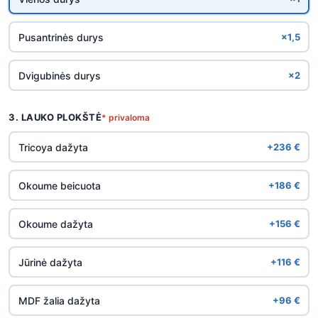
Pusantrinės durys
×1,5
Dvigubinės durys
×2
3. LAUKO PLOKŠTĖ
* privaloma
Tricoya dažyta
+236 €
Okoume beicuota
+186 €
Okoume dažyta
+156 €
Jūrinė dažyta
+116 €
MDF žalia dažyta
+96 €