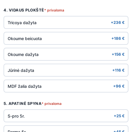
4. VIDAUS PLOKŠTĖ
* privaloma
Tricoya dažyta
+236 €
Okoume beicuota
+186 €
Okoume dažyta
+156 €
Jūrinė dažyta
+116 €
MDF žalia dažyta
+96 €
5. APATINĖ SPYNA
* privaloma
S-pro 5r.
+25 €
Dorma 5r.
+45 €