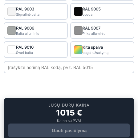
RAL 9003
RAL 9005
Signalinė balta
Juoda
RAL 9006
RAL 9007
Balta aliuminio
Pilka aliuminio
RAL 9010
Kita spalva
Švari balta
pagal užsakymą
JŪSŲ DURŲ KAINA
1015
€
Kaina su PVM
Gauti pasiūlymą